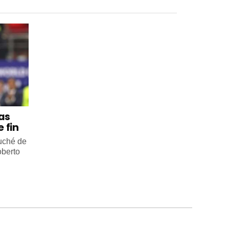
 as
 fin
ouché de
oberto