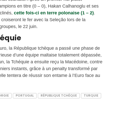
ampions en titre (0 – 0), Hakan Calhanoglu et ses
clinés,
cette fois-ci en terre polonaise (1 – 2)
.
roiseront le fer avec la Seleção lors de la
roupes, le 22 juin.
héquie
r Euro, la République tchèque a passé une phase de
torieuse d’une équipe maltaise totalement dépassée,
 un, la Tchéquie a ensuite reçu la Macédoine, contre
rniers instants, grâce à un penalty transformé par
elle tentera de réussir son entame à l’Euro face au
ORGIE
PORTUGAL
RÉPUBLIQUE TCHÈQUE
TURQUIE