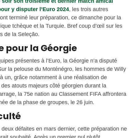
 soir son troisième et dernier match amical
pour y disputer l’Euro 2024
, les trois autres
ont terminé leur préparation, ce dimanche pour la
ique tchèque et la Turquie. Bref coup d’œil sur les
s de la Seleção.
e pour la Géorgie
uipes présentes à l’Euro, la Géorgie n’a disputé
 Sur la pelouse du Monténégro, les hommes de Willy
 à un, grâce notamment à une réalisation de
 des atouts majeurs côté géorgien durant la
arrage, la 75e nation au Classement FIFA affrontera
rnée de la phase de groupes, le 26 juin.
iculté
e deux défaites en mars dernier, cette préparation ne
rait souhaité. Après un premier nul plutôt