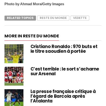
Photo by Ahmad Mora/Getty Images
RELATED TOPICS
RESTE DU MONDE
VEDETTE
MORE IN RESTE DU MONDE
Cristiano Ronaldo : 970 buts et
le titre saoudien à portée
C’est terrible : le sort s’acharne
sur Arsenal
La presse française critique à
l’égard de Barcola après
l’Atalanta