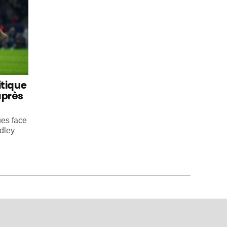
itique
après
ues face
dley