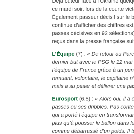
Déjà buteur face à l’Ukraine quel
ce mardi soir, lors de la courte vic
Également passeur décisif sur le b
continue d’afficher des chiffres ext
passes décisives en 92 sélections)
reçus dans la presse française su
L’Équipe
(7) : «
De retour au Parc 
dernier but avec le PSG le 12 mai
l’équipe de France grâce à un pena
remuant, volontaire, le capitaine n
mais a su peser et délivrer une pa
Eurosport
(6,5) : «
Alors oui, il
passes ou ses dribbles. Pas conten
qui a porté l’équipe en transforman
plus qu’à pousser le ballon dans le
comme débarrassé d’un poids. Il te