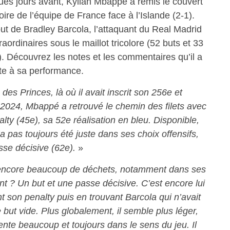
ques jours avant, Kylian Mbappé à remis le couvert
toire de l’équipe de France face à l’Islande (2-1).
ut de Bradley Barcola, l’attaquant du Real Madrid
raordinaires sous le maillot tricolore (52 buts et 33
. Découvrez les notes et les commentaires qu’il a
ite à sa performance.
des Princes, là où il avait inscrit son 256e et
 2024, Mbappé a retrouvé le chemin des filets avec
lty (45e), sa 52e réalisation en bleu. Disponible,
’a pas toujours été juste dans ses choix offensifs,
sse décisive (62e).
»
 a encore beaucoup de déchets, notamment dans ses
t ? Un but et une passe décisive. C’est encore lui
t son penalty puis en trouvant Barcola qui n’avait
 but vide. Plus globalement, il semble plus léger,
nte beaucoup et toujours dans le sens du jeu. Il