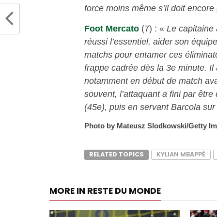
force moins même s’il doit encore
Foot Mercato
(7) : «
Le capitaine 
réussi l’essentiel, aider son équi
matchs pour entamer ces éliminato
frappe cadrée dès la 3e minute. Il
notamment en début de match ava
souvent, l’attaquant a fini par être
(45e), puis en servant Barcola sur l
Photo by Mateusz Slodkowski/Getty I
RELATED TOPICS
KYLIAN MBAPPÉ
MORE IN RESTE DU MONDE