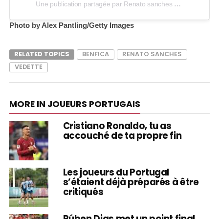
Une publication partagée par Renato sanches (@renatosanches)
Photo by Alex Pantling/Getty Images
RELATED TOPICS
BENFICA
RENATO SANCHES
VEDETTE
MORE IN JOUEURS PORTUGAIS
Cristiano Ronaldo, tu as
accouché de ta propre fin
Les joueurs du Portugal
s’étaient déjà préparés à être
critiqués
Rúben Dias met un point final