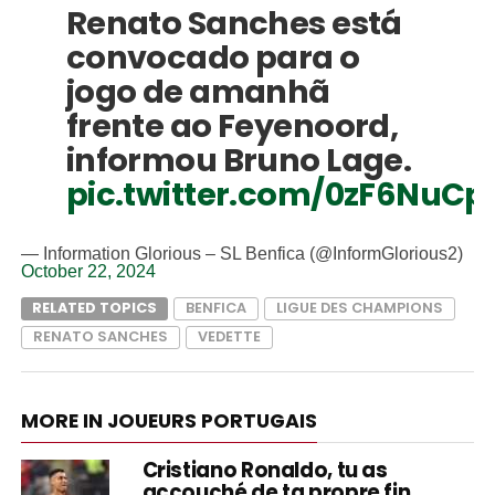
Renato Sanches está
convocado para o
jogo de amanhã
frente ao Feyenoord,
informou Bruno Lage.
pic.twitter.com/0zF6NuCp
— Information Glorious – SL Benfica (@InformGlorious2)
October 22, 2024
RELATED TOPICS
BENFICA
LIGUE DES CHAMPIONS
RENATO SANCHES
VEDETTE
MORE IN JOUEURS PORTUGAIS
Cristiano Ronaldo, tu as
accouché de ta propre fin