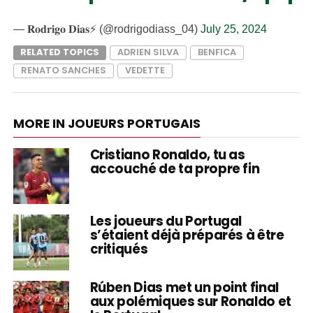
— 𝐑𝐨𝐝𝐫𝐢𝐠𝐨 𝐃𝐢𝐚𝐬⚡ (@rodrigodiass_04)
July 25, 2024
RELATED TOPICS
ADRIEN SILVA
BENFICA
RENATO SANCHES
VEDETTE
MORE IN JOUEURS PORTUGAIS
Cristiano Ronaldo, tu as
accouché de ta propre fin
Les joueurs du Portugal
s’étaient déjà préparés à être
critiqués
Rúben Dias met un point final
aux polémiques sur Ronaldo et