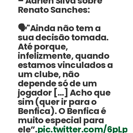
– Adrien Silva sobre
Renato Sanches:
🗣️"Ainda não tem a
sua decisão tomada.
Até porque,
infelizmente, quando
estamos vinculados a
um clube, não
depende só de um
jogador […] Acho que
sim (quer ir para o
Benfica). O Benfica é
muito especial para
ele”.
pic.twitter.com/6pLp