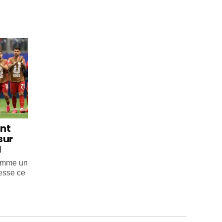
int
sur
l
comme un
esse ce