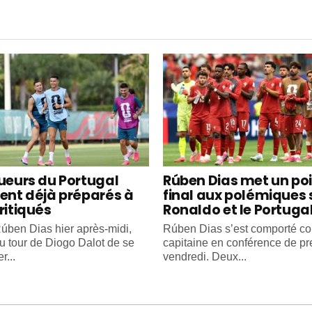
oueurs du Portugal
Rúben Dias met un po
ient déjà préparés à
final aux polémiques 
ritiqués
Ronaldo et le Portuga
úben Dias hier après-midi,
Rúben Dias s’est comporté 
au tour de Diogo Dalot de se
capitaine en conférence de pr
r...
vendredi. Deux...