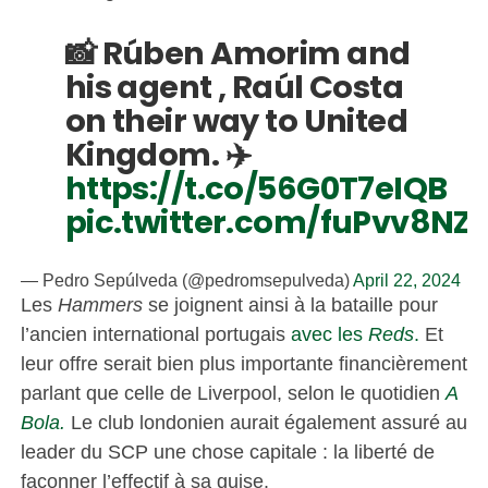
📸 Rúben Amorim and
his agent , Raúl Costa
on their way to United
Kingdom. ✈️
https://t.co/56G0T7eIQB
pic.twitter.com/fuPvv8NZ
— Pedro Sepúlveda (@pedromsepulveda)
April 22, 2024
Les
Hammers
se joignent ainsi à la bataille pour
l’ancien international portugais
avec les
Reds
.
Et
leur offre serait bien plus importante financièrement
parlant que celle de Liverpool, selon le quotidien
A
Bola.
Le club londonien aurait également assuré au
leader du SCP une chose capitale : la liberté de
façonner l’effectif à sa guise.