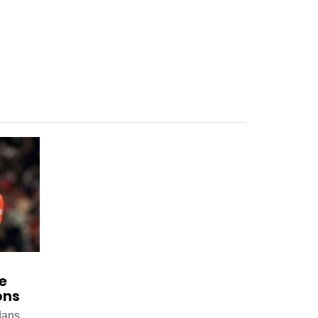
e
ons
dans