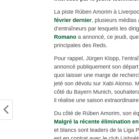
La piste Rúben Amorim à Liverpoo
février dernier
, plusieurs médias a
d’entraîneurs par lesquels les diri
Romano
a annoncé, ce jeudi, que
principales des Reds.
Pour rappel, Jürgen Klopp, l’entra
annoncé publiquement son départ d
quoi laisser une marge de recherc
jeté son dévolu sur Xabi Alonso. 
côté du Bayern Munich, souhaiter
il réalise une saison extraordinair
Du côté de Rúben Amorim, son équ
Malgré la récente élimination en
et blancs sont leaders de la Liga P
est en contrat avec le club Lisboèt