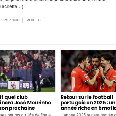
ourchette…)
SPORTING
VEDETTE
it quel club
Retour sur le football
înera José Mourinho
portugais en 2025 : un
ison prochaine
année riche en émoti
ues heures du 16e de finale
L’année 2025 restera gravée 