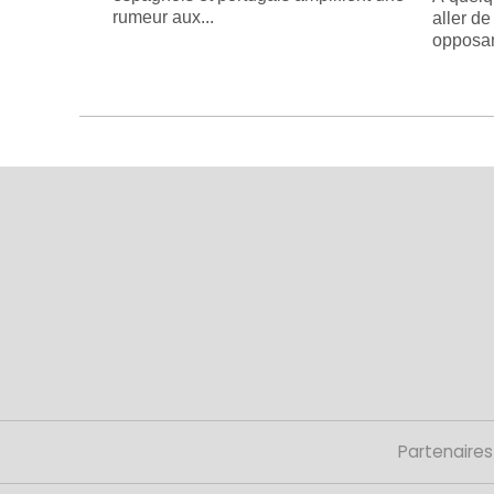
rumeur aux...
aller d
opposant
Partenaires