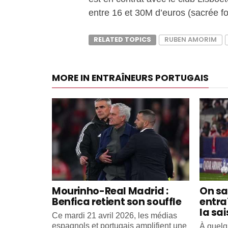
entre 16 et 30M d’euros (sacrée f
RELATED TOPICS
RUBEN AMORIM
MORE IN ENTRAÎNEURS PORTUGAIS
Mourinho-Real Madrid :
On sa
Benfica retient son souffle
entra
la sa
Ce mardi 21 avril 2026, les médias
espagnols et portugais amplifient une
À quelq