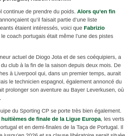
l continue de prendre du poids.
Alors qu’en fin
nnonçaient qu’il faisait partie d’une liste
geants étaient intéressés, voici que
Fabrizio
 le coach portugais était même l’une des pistes
îneur actuel de Diogo Jota et de ses coéquipiers, a
u club à la fin de la saison depuis deux mois. De
hes à Liverpool qui, dans un premier temps, aurait
Mais le technicien espagnol, également annoncé du
ait prolonger son aventure au Bayer Leverkusen, où
e.
ipe du Sporting CP se porte très bien également.
 huitièmes de finale de la Ligue Europa
, les verts
ortugal et en demi-finales de la Taça de Portugal. Il
e jusqu’en 2026 et sa clause libératoire serait située