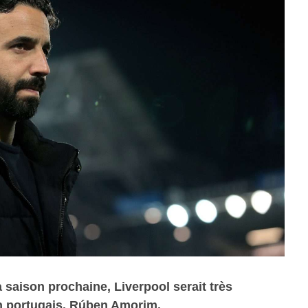
 saison prochaine, Liverpool serait très
en portugais, Rúben Amorim.