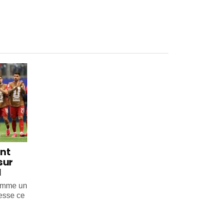
int
sur
l
comme un
esse ce