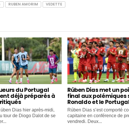
S
RUBEN AMORIM
VEDETTE
oueurs du Portugal
Rúben Dias met un po
ient déjà préparés à
final aux polémiques 
ritiqués
Ronaldo et le Portuga
úben Dias hier après-midi,
Rúben Dias s’est comporté 
au tour de Diogo Dalot de se
capitaine en conférence de pr
r...
vendredi. Deux...