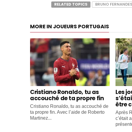
RELATED TOPICS
BRUNO FERNANDE
MORE IN JOUEURS PORTUGAIS
Cristiano Ronaldo, tu as
Les j
accouché de ta propre fin
s’éta
être c
Cristiano Ronaldo, tu as accouché de
ta propre fin. Avec l’aide de Roberto
Après R
Martinez...
c’était 
présente