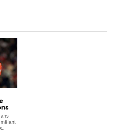
e
ons
dans
, mêlant
...