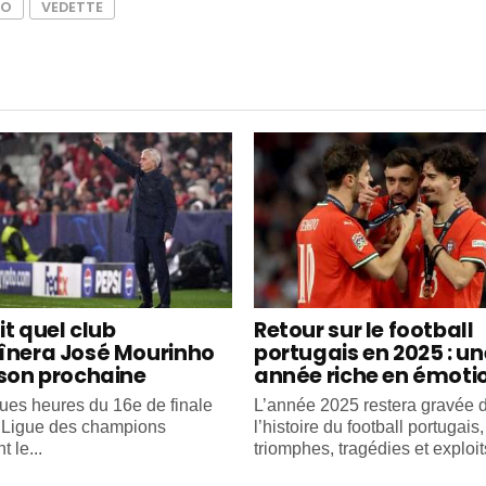
AO
VEDETTE
it quel club
Retour sur le football
înera José Mourinho
portugais en 2025 : un
ison prochaine
année riche en émoti
ues heures du 16e de finale
L’année 2025 restera gravée 
e Ligue des champions
l’histoire du football portugais
 le...
triomphes, tragédies et exploits