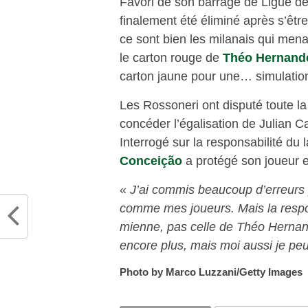
Favori de son barrage de Ligue d
finalement été éliminé après s’êtr
ce sont bien les milanais qui mena
le carton rouge de
Théo Hernand
carton jaune pour une… simulatio
Les Rossoneri ont disputé toute la
concéder l’égalisation de Julian C
Interrogé sur la responsabilité du 
Conceição
a protégé son joueur e
«
J’ai commis beaucoup d’erreurs p
comme mes joueurs. Mais la respon
mienne, pas celle de Théo Hernande
encore plus, mais moi aussi je peux
Photo by Marco Luzzani/Getty Images