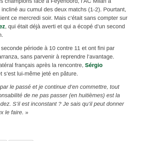
es champions face à Feyenoord, l’AC Milan a
e incliné au cumul des deux matchs (1-2). Pourtant,
ient ce mercredi soir. Mais c’était sans compter sur
ez
, qui était déjà averti et qui a écopé d’un second
n.
 seconde période à 10 contre 11 et ont fini par
arranza, sans parvenir à reprendre l’avantage.
latéral français après la rencontre,
Sérgio
t s’est lui-même jeté en pâture.
ar le passé et je continue d’en commettre, tout
sabilité de ne pas passer (en huitièmes) est la
z. S’il est inconstant ? Je sais qu’il peut donner
 le faire.
»