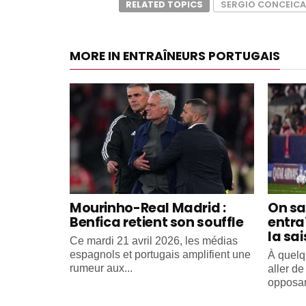
RELATED TOPICS
SERGIO CONCEIC
MORE IN ENTRAÎNEURS PORTUGAIS
Mourinho-Real Madrid :
On sa
Benfica retient son souffle
entra
la sa
Ce mardi 21 avril 2026, les médias
espagnols et portugais amplifient une
À quelq
rumeur aux...
aller d
opposant