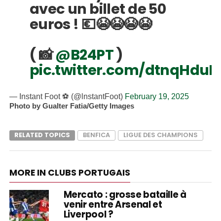
avec un billet de 50
euros ! 💶😭😭😭😭
( 📸
@B24PT
)
pic.twitter.com/dtnqHdu
— Instant Foot ⚽️ (@lnstantFoot)
February 19, 2025
Photo by Gualter Fatia/Getty Images
RELATED TOPICS
BENFICA
LIGUE DES CHAMPIONS
MORE IN CLUBS PORTUGAIS
Mercato : grosse bataille à
venir entre Arsenal et
Liverpool ?