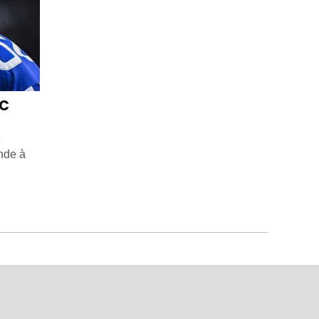
FC
e
nde à