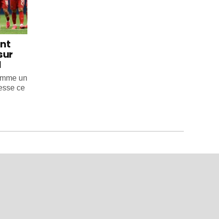
int
sur
l
comme un
esse ce