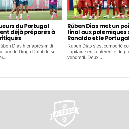
oueurs du Portugal
Rúben Dias met un po
ient déjà préparés à
final aux polémiques 
ritiqués
Ronaldo et le Portuga
úben Dias hier après-midi,
Rúben Dias s’est comporté 
au tour de Diogo Dalot de se
capitaine en conférence de pr
r...
vendredi. Deux...