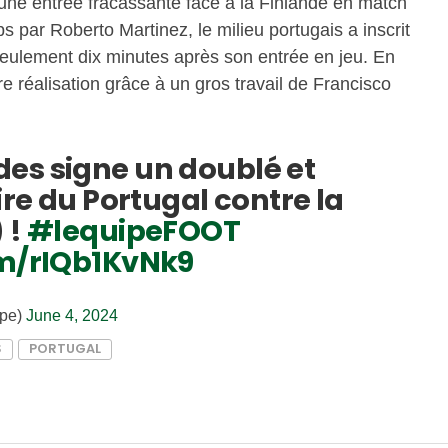
une entrée fracassante face à la Finlande en match
s par Roberto Martinez, le milieu portugais a inscrit
eulement dix minutes après son entrée en jeu. En
tre réalisation grâce à un gros travail de Francisco
es signe un doublé et
oire du Portugal contre la
 !
#lequipeFOOT
om/rIQb1KvNk9
ipe)
June 4, 2024
S
PORTUGAL