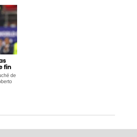
 as
 fin
ouché de
oberto