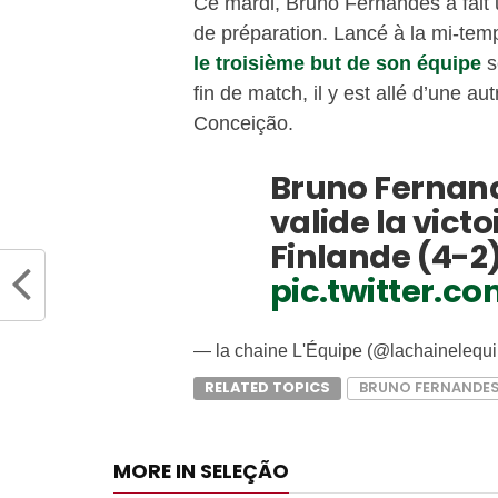
Ce mardi, Bruno Fernandes a fait 
de préparation. Lancé à la mi-temp
le troisième but de son équipe
s
fin de match, il y est allé d’une au
Conceição.
Bruno Fernand
valide la vict
Finlande (4-2)
pic.twitter.c
— la chaine L'Équipe (@lachainelequ
RELATED TOPICS
BRUNO FERNANDE
MORE IN SELEÇÃO