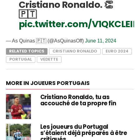
Cristiano Ronaldo. 👏
🇵🇹
pic.twitter.com/V1QKCLEI
— As Quinas 🇵🇹 (@AsQuinasOff)
June 11, 2024
RELATED TOPICS
CRISTIANO RONALDO
EURO 2024
PORTUGAL
VEDETTE
MORE IN JOUEURS PORTUGAIS
Cristiano Ronaldo, tu as
accouché de ta propre fin
Les joueurs du Portugal
s’étaient déjà préparés à être
critiqués