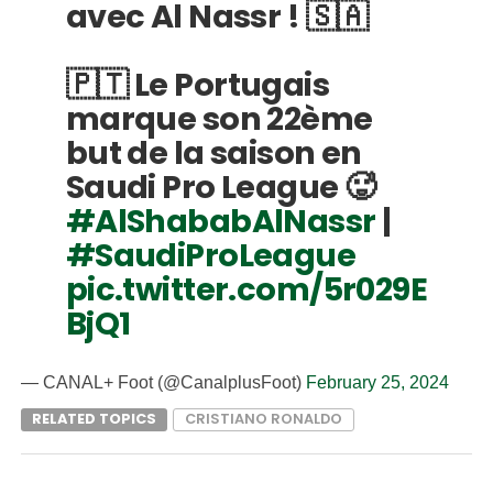
avec Al Nassr ! 🇸🇦
🇵🇹 Le Portugais
marque son 22ème
but de la saison en
Saudi Pro League 🥵
#AlShababAlNassr
|
#SaudiProLeague
pic.twitter.com/5r029E
BjQ1
— CANAL+ Foot (@CanalplusFoot)
February 25, 2024
RELATED TOPICS
CRISTIANO RONALDO