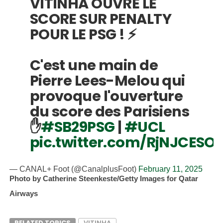
VITINHA OUVRE LE
SCORE SUR PENALTY
POUR LE PSG ! ⚡️
C'est une main de
Pierre Lees-Melou qui
provoque l'ouverture
du score des Parisiens
✋
#SB29PSG
|
#UCL
pic.twitter.com/RjNJCESO
— CANAL+ Foot (@CanalplusFoot)
February 11, 2025
Photo by Catherine Steenkeste/Getty Images for Qatar
Airways
RELATED TOPICS
VITINHA