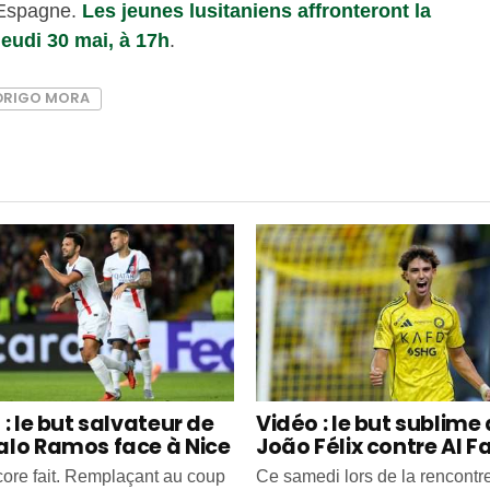
l’Espagne.
Les jeunes lusitaniens affronteront la
jeudi 30 mai, à 17h
.
DRIGO MORA
: le but salvateur de
Vidéo : le but sublime
lo Ramos face à Nice
João Félix contre Al F
ncore fait. Remplaçant au coup
Ce samedi lors de la rencontr