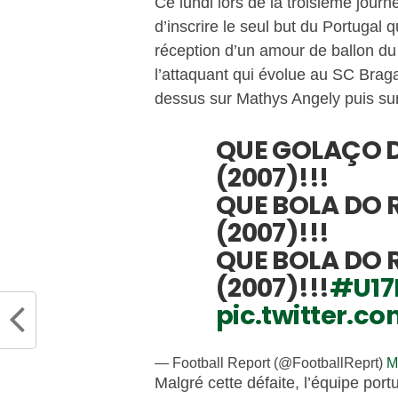
Ce lundi lors de la troisième jour
d’inscrire le seul but du Portugal q
réception d’un amour de ballon d
l’attaquant qui évolue au SC Brag
dessus sur Mathys Angely puis sur 
QUE GOLAÇO D
(2007)!!!
QUE BOLA DO 
(2007)!!!
QUE BOLA DO 
(2007)!!!
#U17
pic.twitter.c
— Football Report (@FootballReprt)
M
Malgré cette défaite, l’équipe por