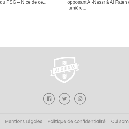
 du PSG – Nice de ce...
opposant Al-Nassr à Al Fateh (
lumière...
Mentions Légales
Politique de confidentialité
Qui som