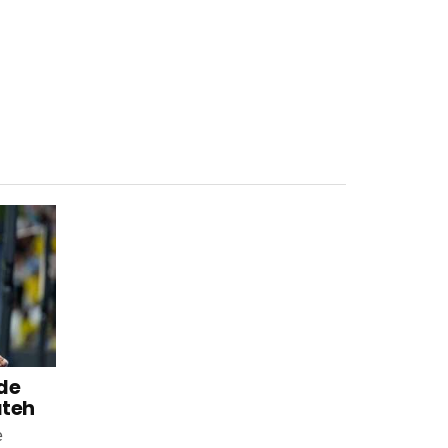
 de
ateh
e