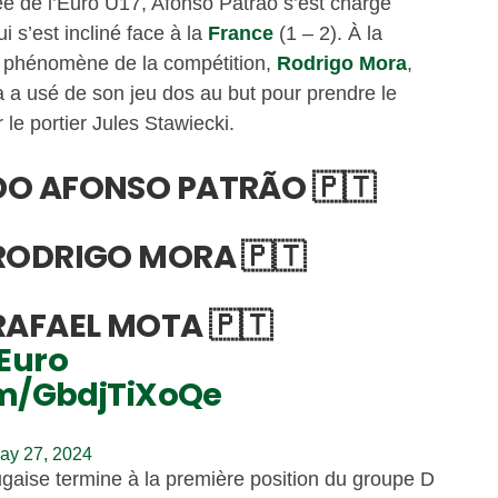
née de l’Euro U17, Afonso Patrão s’est chargé
ui s’est incliné face à la
France
(1 – 2). À la
u phénomène de la compétition,
Rodrigo Mora
,
a a usé de son jeu dos au but pour prendre le
le portier Jules Stawiecki.
O AFONSO PATRÃO 🇵🇹
RODRIGO MORA 🇵🇹
RAFAEL MOTA 🇵🇹
Euro
om/GbdjTiXoQe
ay 27, 2024
tugaise termine à la première position du groupe D