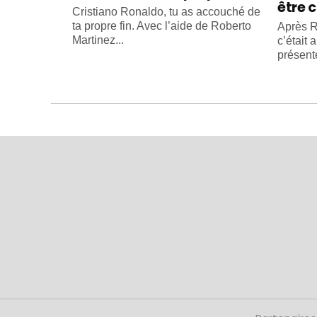
être c
Cristiano Ronaldo, tu as accouché de
ta propre fin. Avec l’aide de Roberto
Après R
Martinez...
c’était 
présente