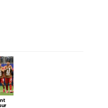
int
sur