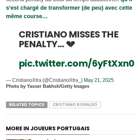
s’est chargé de transformer (de peu) avec cette
même course…
CRISTIANO MISSES THE
PENALTY… 💔
pic.twitter.com/6yFtXxn0
— CristianoXtra (@CristianoXtra_)
May 21, 2025
Photo by Yasser Bakhsh/Getty Images
RELATED TOPICS
CRISTIANO RONALDO
MORE IN JOUEURS PORTUGAIS