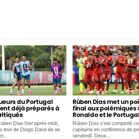
oueurs du Portugal
Rúben Dias met un po
ient déjà préparés à
final aux polémiques 
ritiqués
Ronaldo et le Portuga
úben Dias hier après-midi,
Rúben Dias s’est comporté 
au tour de Diogo Dalot de se
capitaine en conférence de pr
r...
vendredi. Deux...