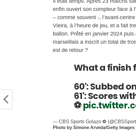
Il était temps. Après 23 matchs s
enfin ouvert son compteur face à l
– comme souvent -, l’avant-centre
Vieira, à l’heure de jeu, et a fait 
ballon. Prêté en janvier 2024 puis 
marseillais a inscrit un total de t
est de retour ?
What a finish 
60': Subbed on
61': Scores wit
⚽️
pic.twitte
— CBS Sports Golazo ⚽️ (@CBSSpor
Photo by Simone Arveda/Getty Images