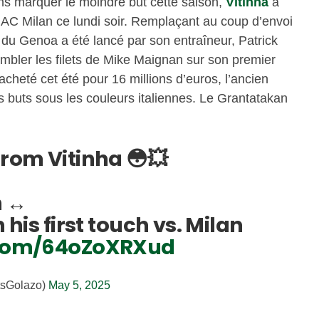
ans marquer le moindre but cette saison,
Vitinha
a
’AC Milan ce lundi soir. Remplaçant au coup d’envoi
 du Genoa a été lancé par son entraîneur, Patrick
trembler les filets de Mike Maignan sur son premier
acheté cet été pour 16 millions d’euros, l’ancien
rois buts sous les couleurs italiennes. Le Grantatakan
from Vitinha 😳💥
 ↔️
h his first touch vs. Milan
r.com/64oZoXRXud
tsGolazo)
May 5, 2025