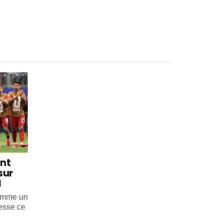
int
sur
l
comme un
esse ce