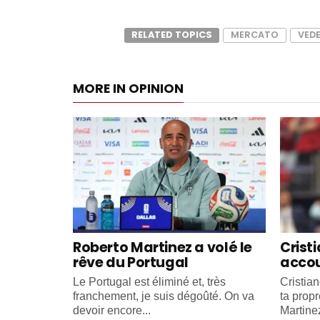
RELATED TOPICS
MERCATO
VED
MORE IN OPINION
Roberto Martinez a volé le
Crist
rêve du Portugal
accou
Le Portugal est éliminé et, très
Cristia
franchement, je suis dégoûté. On va
ta propr
devoir encore...
Martinez