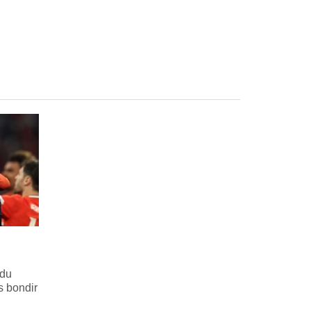
 du
s bondir