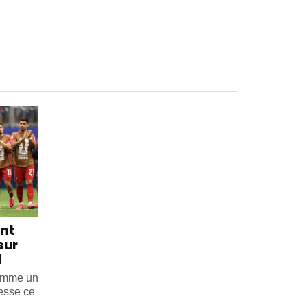
int
sur
l
comme un
esse ce