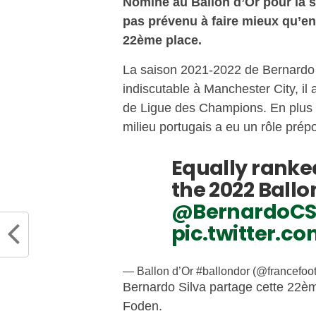
Nominé au Ballon d’Or pour la s
pas prévenu à faire mieux qu’en
22ème place.
La saison 2021-2022 de Bernardo Si
indiscutable à Manchester City, il
de Ligue des Champions. En plus d
milieu portugais a eu un rôle prépo
Equally ranked
the 2022 Ballo
@BernardoCS
pic.twitter.c
— Ballon d’Or #ballondor (@francefoot
Bernardo Silva partage cette 22èm
Foden.