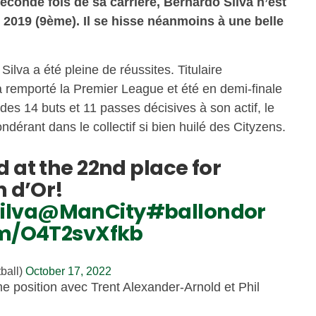
econde fois de sa carrière, Bernardo Silva n’est
 2019 (9ème). Il se hisse néanmoins à une belle
lva a été pleine de réussites. Titulaire
 a remporté la Premier League et été en demi-finale
es 14 buts et 11 passes décisives à son actif, le
ndérant dans le collectif si bien huilé des Cityzens.
 at the 22nd place for
n d’Or!
ilva
@ManCity
#ballondor
om/O4T2svXfkb
ball)
October 17, 2022
e position avec Trent Alexander-Arnold et Phil