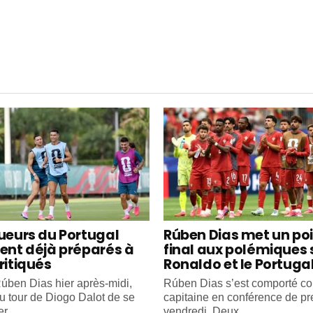
oueurs du Portugal
Rúben Dias met un po
ient déjà préparés à
final aux polémiques 
ritiqués
Ronaldo et le Portuga
úben Dias hier après-midi,
Rúben Dias s’est comporté 
au tour de Diogo Dalot de se
capitaine en conférence de pr
r...
vendredi. Deux...