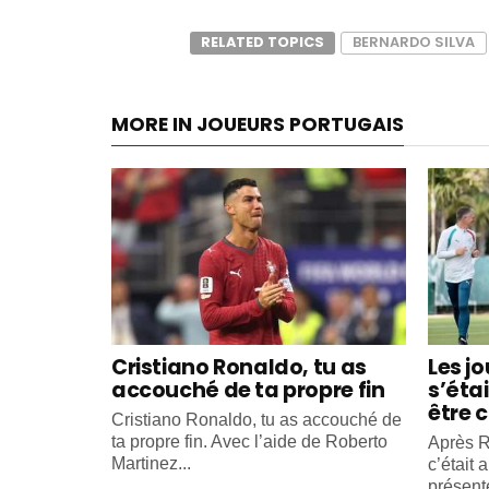
RELATED TOPICS
BERNARDO SILVA
MORE IN JOUEURS PORTUGAIS
Cristiano Ronaldo, tu as
Les j
accouché de ta propre fin
s’éta
être c
Cristiano Ronaldo, tu as accouché de
ta propre fin. Avec l’aide de Roberto
Après R
Martinez...
c’était 
présente