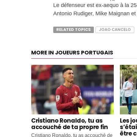
Le défenseur est ex-aequo à la 2
Antonio Rudiger, Mike Maignan e
RELATED TOPICS
JOAO CANCELO
MORE IN JOUEURS PORTUGAIS
Cristiano Ronaldo, tu as
Les j
accouché de ta propre fin
s’éta
être c
Cristiano Ronaldo, tu as accouché de