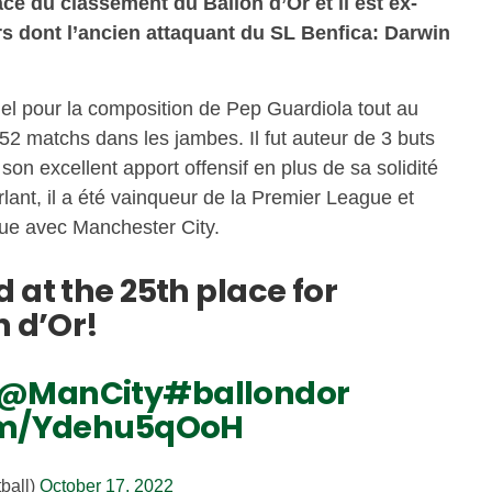
ce du classement du Ballon d’Or et il est ex-
 dont l’ancien attaquant du SL Benfica: Darwin
el pour la composition de Pep Guardiola tout au
52 matchs dans les jambes. Il fut auteur de 3 buts
on excellent apport offensif en plus de sa solidité
rlant, il a été vainqueur de la Premier League et
ue avec Manchester City.
 at the 25th place for
n d’Or!
@ManCity
#ballondor
com/Ydehu5qOoH
ball)
October 17, 2022