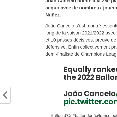
João Cancelo pointe à la 25e pla
aequo avec de nombreux joueurs
Nuñez.
João Cancelo s’est montré essenti
long de la saison 2021/2022 avec 
et 10 passes décisives, preuve de s
défensive. Enfin collectivement pa
demi-finaliste de Champions Leag
Equally ranked
the 2022 Ballo
João Cancelo
pic.twitter.
— Ballon d’Or #ballondor (@francefoot