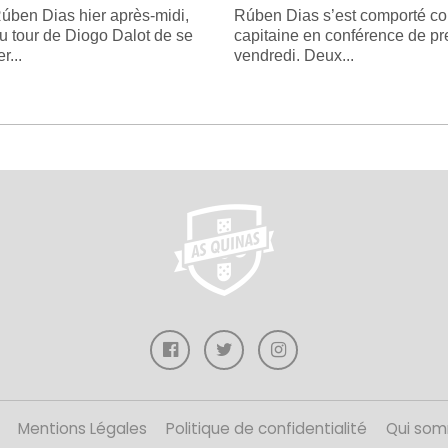
úben Dias hier après-midi,
Rúben Dias s’est comporté 
au tour de Diogo Dalot de se
capitaine en conférence de pr
r...
vendredi. Deux...
Mentions Légales
Politique de confidentialité
Qui som