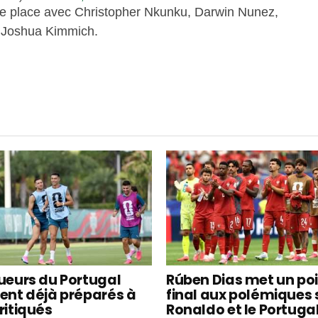
5e place avec Christopher Nkunku, Darwin Nunez,
t Joshua Kimmich.
oueurs du Portugal
Rúben Dias met un po
ient déjà préparés à
final aux polémiques 
ritiqués
Ronaldo et le Portuga