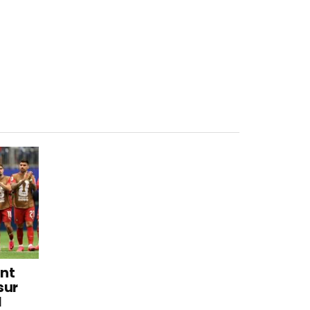
int
sur
l