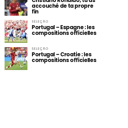
Cristiano Ronaldo, tu as
accouché de ta propre
fin
SELEÇÃO
Portugal – Espagne : les
compositions officielles
SELEÇÃO
Portugal – Croatie : les
compositions officielles