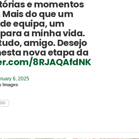
itórias e momentos
. Mais do que um
de equipa, um
para a minha vida.
tudo, amigo. Desejo
nesta nova etapa da
tter.com/8RJAQAfdNK
ruary 6, 2025
y Images
LDO