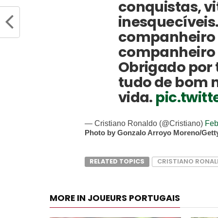
conquistas, v
inesquecíveis
companheiro 
companheiro 
Obrigado por 
tudo de bom 
vida.
pic.twi
— Cristiano Ronaldo (@Cristiano)
Feb
Photo by Gonzalo Arroyo Moreno/Gett
RELATED TOPICS
CRISTIANO RONA
MORE IN JOUEURS PORTUGAIS