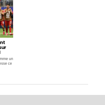
int
sur
l
comme un
esse ce