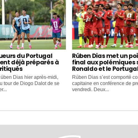
oueurs du Portugal
Rúben Dias met un po
ient déjà préparés à
final aux polémiques 
ritiqués
Ronaldo et le Portuga
úben Dias hier après-midi,
Rúben Dias s’est comporté 
au tour de Diogo Dalot de se
capitaine en conférence de pr
r...
vendredi. Deux...