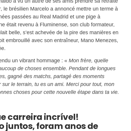
naldo a vu un autre de ses amis prendre sa retraite
ier, le brésilien Marcelo a annoncé mettre un terme à
nnées passées au Real Madrid et une pige à
che était revenu à Fluminense, son club formateur,
ulait belle, s’est achevée de la pire des manières en
soit embrouillé avec son entraîneur, Mano Menezes,
lée.
 rendu un vibrant hommage : «
Mon frère, quelle
beaucoup de choses ensemble. Pendant de longues
ées, gagné des matchs, partagé des moments
 sur le terrain, tu es un ami. Merci pour tout, mon
onnes choses pour cette nouvelle étape dans ta vie.
 carreira incrível!
 juntos, foram anos de