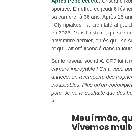
Après Pepe cet été
, Cristiano Ro
sportive. En effet, ce jeudi 6 févr
sa carrière, à 36 ans. Après 16 a
l’Olympiakos, l’ancien latéral gau
en 2023. Mais l’histoire, qui se vo
novembre dernier, après qu’il se 
et qu’il ait été licencié dans la fou
Sur le réseau social X, CR7 lui a
carrière incroyable ! On a vécu 
années, on a remporté des troph
inoubliables. Plus qu’un coéquipier
pote. Je ne te souhaite que des b
»
Meu irmão, que
Vivemos muito