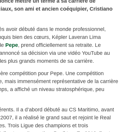
noncé mettre un terme à sa carrière de
iaux, son ami et ancien coéquipier, Cristiano
ès avoir débuté dans le monde professionnel,
onquis bien des cœurs, Képler Laveran Lima
 de
Pepe
, prend officiellement sa retraite. Le
 annoncé sa décision via une vidéo YouTube au
r les plus grands moments de sa carrière.
ière compétition pour Pepe. Une compétition
e, mais immensément représentative de la carrière
mps, a affiché un niveau stratosphérique, peu
érents. Il a d’abord débuté au CS Maritimo, avant
007, il a réalisé le grand saut et rejoint le Real
s. Trois Ligue des champions et trois