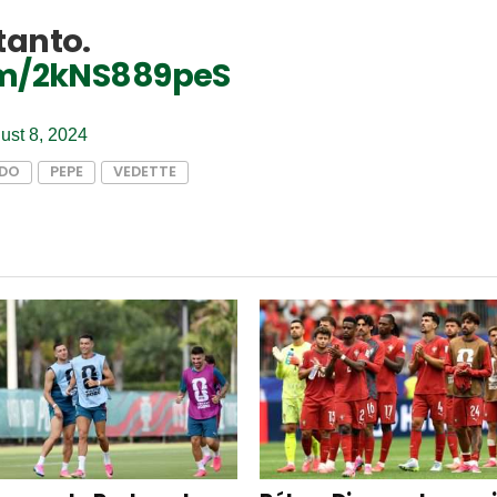
tanto.
com/2kNS889peS
ust 8, 2024
LDO
PEPE
VEDETTE