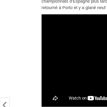
championnats d’Espagne plus tard, i
retourné à Porto et y a glané neuf