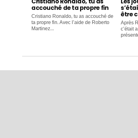
Cristiano Ronaldo, tu as
Les j
accouché de ta propre fin
s’éta
être c
Cristiano Ronaldo, tu as accouché de
ta propre fin. Avec l’aide de Roberto
Après R
Martinez...
c’était 
présente