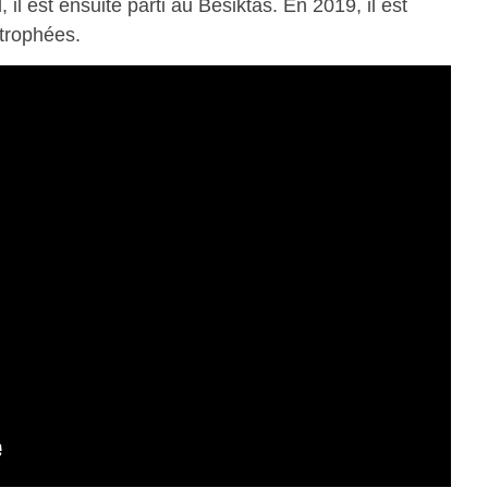
l est ensuite parti au Besiktas. En 2019, il est
 trophées.