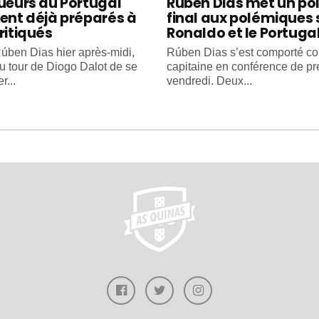
oueurs du Portugal
Rúben Dias met un po
ient déjà préparés à
final aux polémiques 
ritiqués
Ronaldo et le Portuga
úben Dias hier après-midi,
Rúben Dias s’est comporté 
au tour de Diogo Dalot de se
capitaine en conférence de pr
r...
vendredi. Deux...