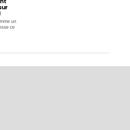
int
sur
l
comme un
esse ce