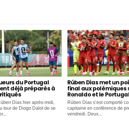
oueurs du Portugal
Rúben Dias met un po
ient déjà préparés à
final aux polémiques 
ritiqués
Ronaldo et le Portuga
úben Dias hier après-midi,
Rúben Dias s’est comporté 
au tour de Diogo Dalot de se
capitaine en conférence de pr
r...
vendredi. Deux...