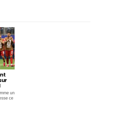
int
sur
l
comme un
esse ce