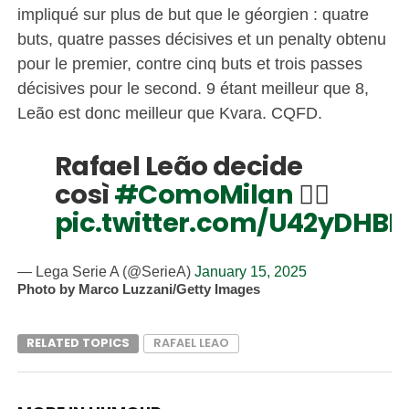
impliqué sur plus de but que le géorgien : quatre
buts, quatre passes décisives et un penalty obtenu
pour le premier, contre cinq buts et trois passes
décisives pour le second. 9 étant meilleur que 8,
Leão est donc meilleur que Kvara. CQFD.
Rafael Leão decide
così
#ComoMilan
🏄‍♂️
pic.twitter.com/U42yDHBI
— Lega Serie A (@SerieA)
January 15, 2025
Photo by Marco Luzzani/Getty Images
RELATED TOPICS
RAFAEL LEAO