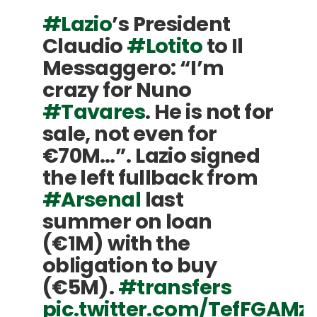
#Lazio
’s President
Claudio
#Lotito
to Il
Messaggero: “I’m
crazy for Nuno
#Tavares
. He is not for
sale, not even for
€70M…”. Lazio signed
the left fullback from
#Arsenal
last
summer on loan
(€1M) with the
obligation to buy
(€5M).
#transfers
pic.twitter.com/TefFGAM