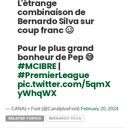
L'étrange
combinaison de
Bernardo Silva sur
coup franc 🥴
Pour le plus grand
bonheur de Pep 😅
#MCIBRE
|
#PremierLeague
pic.twitter.com/5qmX
yWhqWX
— CANAL+ Foot (@CanalplusFoot)
February 20, 2024
RELATED TOPICS
BERNARDO SILVA