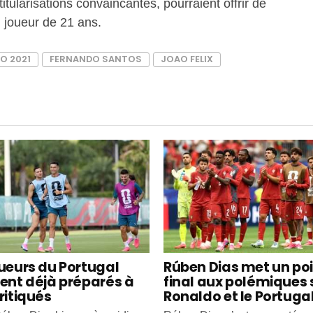
titularisations convaincantes, pourraient offrir de
 joueur de 21 ans.
O 2021
FERNANDO SANTOS
JOAO FELIX
oueurs du Portugal
Rúben Dias met un po
ient déjà préparés à
final aux polémiques 
ritiqués
Ronaldo et le Portuga