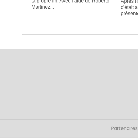
ta propre fin. Avec l’aide de Roberto
Après R
Martinez...
c’était 
présente
Partenaires