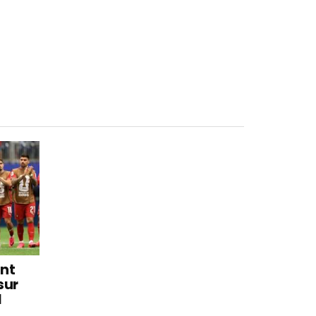
int
sur
l