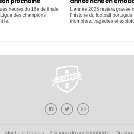
ison prochaine
année riche en émoti
ues heures du 16e de finale
L’année 2025 restera gravée 
e Ligue des champions
l’histoire du football portugais
 le...
triomphes, tragédies et exploits
Mentions Légales
Politique de confidentialité
Qui som