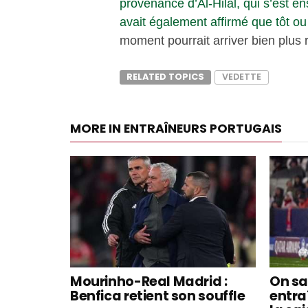
provenance d’Al-Hilal, qui s’est en
avait également affirmé que tôt ou t
moment pourrait arriver bien plu
RELATED TOPICS
VEDETTE
MORE IN ENTRAÎNEURS PORTUGAIS
Mourinho-Real Madrid :
On sa
Benfica retient son souffle
entra