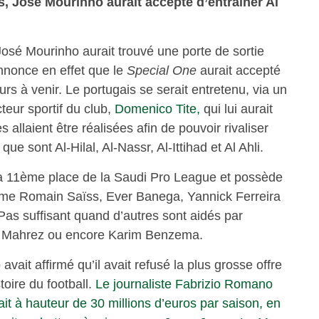
, José Mourinho aurait accepté d’entraîner Al
José Mourinho aurait trouvé une porte de sortie
nnonce en effet que le
Special One
aurait accepté
rs à venir. Le portugais se serait entretenu, via un
teur sportif du club,
Domenico Tite,
qui lui aurait
allaient être réalisées afin de pouvoir rivaliser
e sont Al-Hilal, Al-Nassr, Al-Ittihad et Al Ahli.
la 11ème place de la Saudi Pro League et possède
me Romain Saïss, Ever Banega, Yannick Ferreira
Pas suffisant quand d’autres sont aidés par
d Mahrez ou encore Karim Benzema.
vait affirmé qu’il avait refusé la plus grosse offre
toire du football.
Le journaliste Fabrizio Romano
ait à hauteur de 30 millions d’euros par saison, en