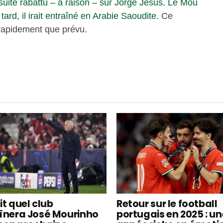
suite rabattu – à raison – sur Jorge Jesus.
Le Mou
ard, il irait entraîné en Arabie Saoudite.
Ce
s rapidement que prévu.
it quel club
Retour sur le football
înera José Mourinho
portugais en 2025 : un