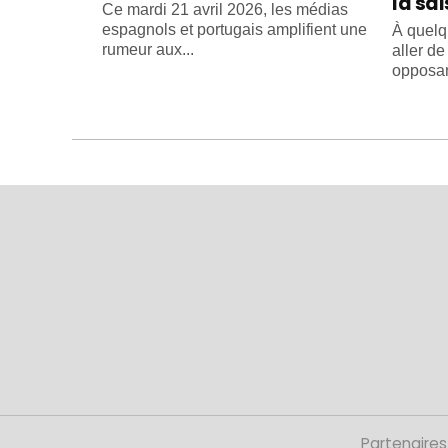
la sa
Ce mardi 21 avril 2026, les médias
espagnols et portugais amplifient une
À quelq
rumeur aux...
aller d
opposant
Partenaires