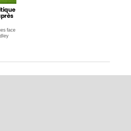
itique
après
ues face
dley