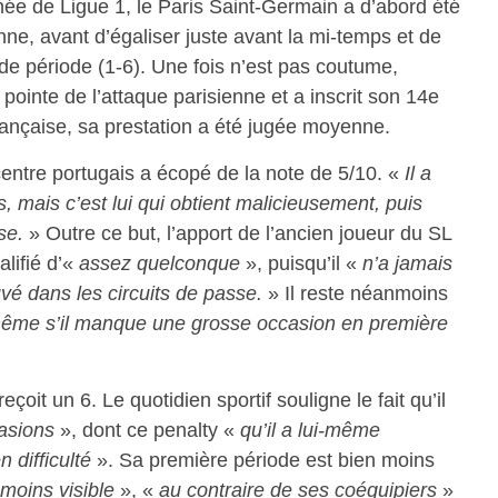
née de Ligue 1, le Paris Saint-Germain a d’abord été
ne, avant d’égaliser juste avant la mi-temps et de
de période (1-6). Une fois n’est pas coutume,
la pointe de l’attaque parisienne et a inscrit son 14e
française, sa prestation a été jugée moyenne.
-centre portugais a écopé de la note de 5/10. «
Il a
, mais c’est lui qui obtient malicieusement, puis
se.
» Outre ce but, l’apport de l’ancien joueur du SL
alifié d’«
assez quelconque
», puisqu’il «
n’a jamais
vé dans les circuits de passe.
» Il reste néanmoins
ême s’il manque une grosse occasion en première
eçoit un 6. Le quotidien sportif souligne le fait qu’il
casions
», dont ce penalty «
qu’il a lui-même
n difficulté
». Sa première période est bien moins
é moins visible
», «
au contraire de ses coéquipiers
»