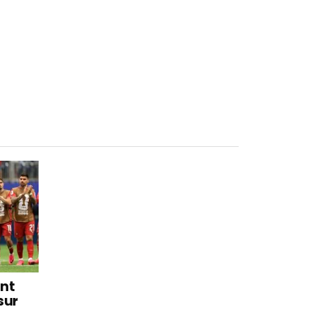
int
sur