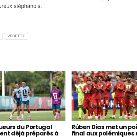
ureux stéphanois.
VEDETTE
oueurs du Portugal
Rúben Dias met un po
ient déjà préparés à
final aux polémiques 