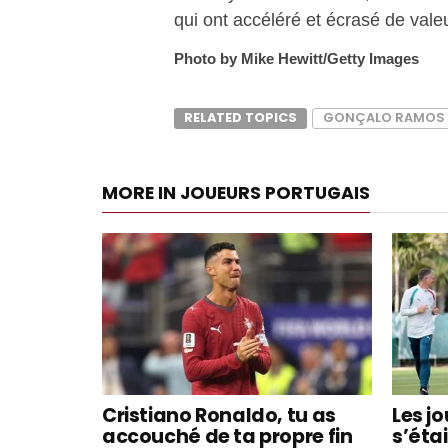
qui ont accéléré et écrasé de vale
Photo by Mike Hewitt/Getty Images
RELATED TOPICS
GONÇALO RAMOS
MORE IN JOUEURS PORTUGAIS
Cristiano Ronaldo, tu as
Les j
accouché de ta propre fin
s’éta