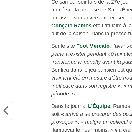
Ce samedi soir lors de la 27e jour
mené sur la pelouse de Saint-Étien
terrasser son adversaire en secon
Gonçalo Ramos
était titulaire à 
but de la saison. Dans la presse 
Sur le site
Foot Mercato
, l’avant
peiné à exister pendant 40 minutes
transforme le penalty avant la pau
Benfica dans le jeu parisien est qu
vraiment été en mesure d’être trou
«
efficace dans son registre
», «
m
période.
»
Dans le journal
L’Équipe
, Ramos r
soit «
arrivé à se procurer des oc
provoqué
», «
malgré un collectif e
flamboyante néanmoins, «
il a ét