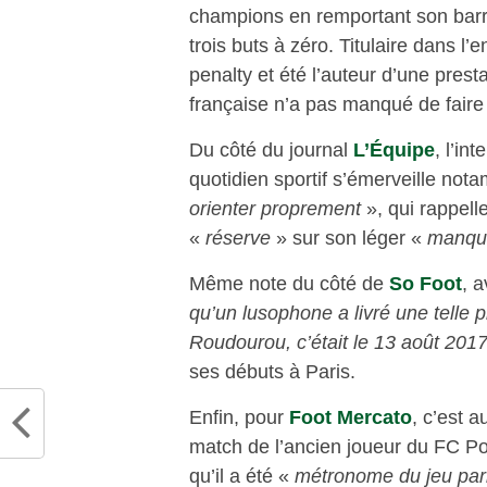
champions en remportant son barra
trois buts à zéro. Titulaire dans l’
penalty et été l’auteur d’une pres
française n’a pas manqué de faire
Du côté du journal
L’Équipe
, l’in
quotidien sportif s’émerveille no
orienter proprement
», qui rappell
«
réserve
» sur son léger «
manque
Même note du côté de
So Foot
, 
qu’un lusophone a livré une telle 
Roudourou, c’était le 13 août 2017
ses débuts à Paris.
Enfin, pour
Foot Mercato
, c’est 
match de l’ancien joueur du FC Por
qu’il a été «
métronome du jeu par