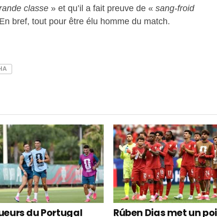
rande classe
» et qu’il a fait preuve de «
sang-froid
En bref, tout pour être élu homme du match.
HA
oueurs du Portugal
Rúben Dias met un po