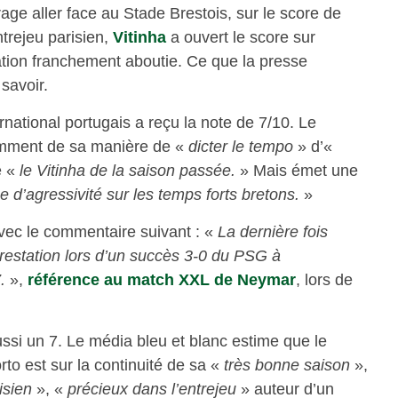
ge aller face au Stade Brestois, sur le score de
entrejeu parisien,
Vitinha
a ouvert le score sur
tation franchement aboutie. Ce que la presse
 savoir.
ternational portugais a reçu la note de 7/10. Le
tamment de sa manière de «
dicter le tempo
» d’«
e «
le Vitinha de la saison passée.
» Mais émet une
 d’agressivité sur les temps forts bretons.
»
avec le commentaire suivant : «
La dernière fois
prestation lors d’un succès 3-0 du PSG à
.
»,
référence au match XXL de Neymar
, lors de
aussi un 7. Le média bleu et blanc estime que le
to est sur la continuité de sa «
très bonne saison
»,
isien
», «
précieux dans l’entrejeu
» auteur d’un