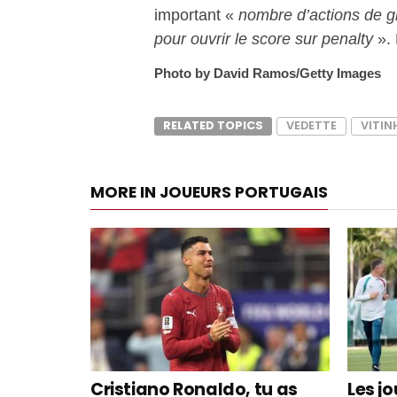
important «
nombre d’actions de g
pour ouvrir le score sur penalty
». 
Photo by David Ramos/Getty Images
RELATED TOPICS
VEDETTE
VITIN
MORE IN JOUEURS PORTUGAIS
Cristiano Ronaldo, tu as
Les j