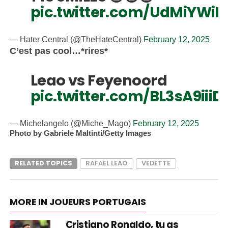
pic.twitter.com/UdMiYWiM
— Hater Central (@TheHateCentral)
February 12, 2025
C’est pas cool…*rires*
Leao vs Feyenoord
pic.twitter.com/BL3sA9iiiD
— Michelangelo (@Miche_Mago)
February 12, 2025
Photo by Gabriele Maltinti/Getty Images
RELATED TOPICS
RAFAEL LEAO
VEDETTE
MORE IN JOUEURS PORTUGAIS
Cristiano Ronaldo, tu as