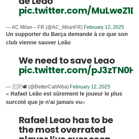
de Leão
pic.twitter.com/MuLweZ1D
— AC Milan – FR (@AC_MilanFR)
February 12, 2025
Un supporter du Barça demande à ce que son
club vienne sauver Leão
We need to save Leao
pic.twitter.com/pJ3zTN0H
— 🇪🇷🕊️ (@BetterCallAlba)
February 12, 2025
«
Rafael Leão est sûrement le joueur le plus
surcoté que je n’ai jamais vu
«
Rafael Leao has to be
the most overrated