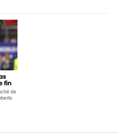
 as
 fin
ouché de
oberto