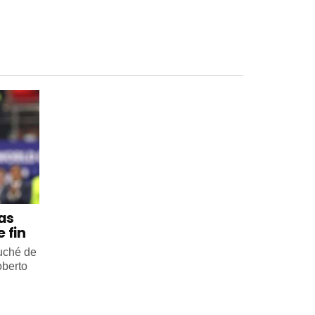
 as
 fin
ouché de
oberto