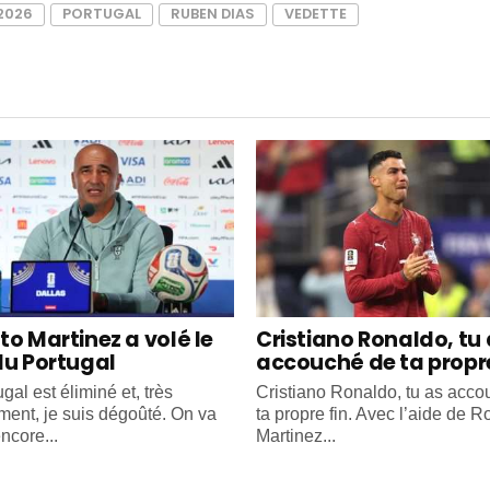
2026
PORTUGAL
RUBEN DIAS
VEDETTE
to Martinez a volé le
Cristiano Ronaldo, tu
du Portugal
accouché de ta propre
gal est éliminé et, très
Cristiano Ronaldo, tu as acc
ment, je suis dégoûté. On va
ta propre fin. Avec l’aide de R
ncore...
Martinez...