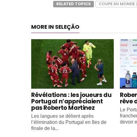
RELATED TOPICS
COUPE DU MONDE 
MORE IN SELEÇÃO
Révélations : les joueurs du
Rober
Portugal n’appréciaient
rêve 
pas Roberto Martinez
Le Portu
franche
Les langues se délient après
devoir e
l’élimination du Portugal en 8es de
finale de la...