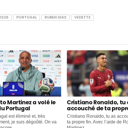
2026
PORTUGAL
RUBEN DIAS
VEDETTE
to Martinez a volé le
Cristiano Ronaldo, tu
du Portugal
accouché de ta propre
gal est éliminé et, très
Cristiano Ronaldo, tu as acc
ment, je suis dégoûté. On va
ta propre fin. Avec l’aide de R
ncore...
Martinez...