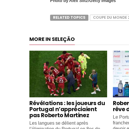
Photo by Alex Slitz/Getty Images
RELATED TOPICS
COUPE DU MONDE 
MORE IN SELEÇÃO
Révélations : les joueurs du
Rober
Portugal n’appréciaient
rêve 
pas Roberto Martinez
Le Portu
franche
Les langues se délient après
devoir e
l’élimination du Portugal en 8es de