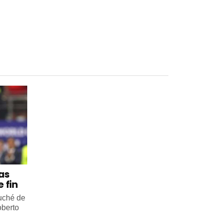
 as
 fin
ouché de
oberto