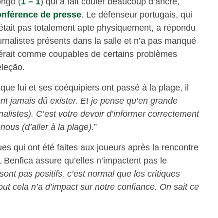
ongo (
1 – 1
) qui a fait couler beaucoup d’ancre,
onférence de presse
. Le défenseur portugais, qui
’était pas totalement apte physiquement, a répondu
nalistes présents dans la salle et n’a pas manqué
sidérait comme coupables de certains problèmes
eleção.
ue lui et ses coéquipiers ont passé à la plage, il
t jamais dû exister. Et je pense qu’en grande
rnalistes). C’est votre devoir d’informer correctement
ous (d’aller à la plage).
”
s qui ont été faites aux joueurs après la rencontre
 Benfica assure qu’elles n’impactent pas le
ont pas positifs, c’est normal que les critiques
ut cela n’a d’impact sur notre confiance. On sait ce