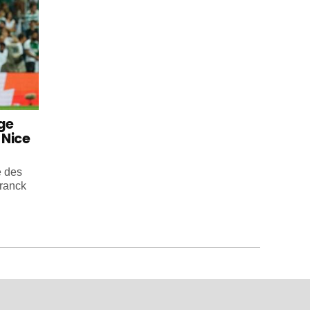
uge
 Nice
e des
ranck