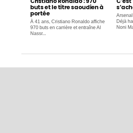
Cristiano Ronaldo : 970
C’est 
buts et le titre saoudien à
s’ach
portée
Arsenal
Déjà ha
À 41 ans, Cristiano Ronaldo affiche
Noni Ma
970 buts en carrière et entraîne Al
Nassr...