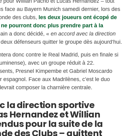
e pour Willian Pacho et Lucas Hernandez – tout
s face au Bayern Munich samedi dernier, lors des
monde des clubs,
les deux joueurs ont écopé de
ne pourront donc plus prendre part à la
main a donc décidé, «
en accord avec la direction
s deux défenseurs quitter le groupe dès aujourd’hui.
era donc contre le Real Madrid, puis en finale si
luminense), avec un groupe réduit à 22.
résents, Presnel Kimpembe et Gabriel Moscardo
eur espagnol. Face aux Madrilènes, c’est le duo
evrait composer la charnière centrale.
 la direction sportive
ucas Hernandez et Willian
ndus pour la suite de la
e des Clubs – quittent