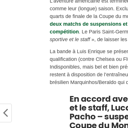
L’aventure américaine est terminé
comme leur (longue) saison. Exclu
quarts de finale de la Coupe du 
deux matchs de suspensions et 
compétition
. Le Paris Saint-Ger
sportive et le staff
», de laisser le
La bande à Luis Enrique se présent
qualification (contre Chelsea ou F
Indisponibles, mais bel et bien p
restent à disposition de l’entraîn
brésilien Marquinhos/Beraldo qui d
En accord avec
et le staff, L
Pacho – suspe
Coupe du Mond