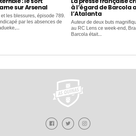
terrible : le sort
La presse française cr
arne sur Arsenal
à l’égard de Barcola 
l’Atalanta
 et les blessures, épisode 789.
ndicapé par les absences de
Auteur de deux buts magnifiq
dueke,...
au RC Lens ce week-end, Bra
Barcola était...