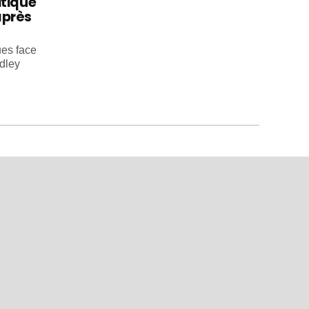
itique
après
ues face
dley