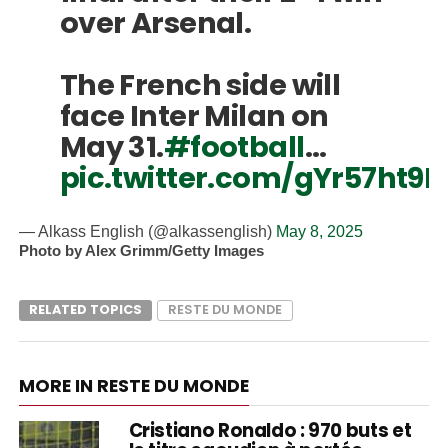
over Arsenal.
The French side will
face Inter Milan on
May 31.
#football
…
pic.twitter.com/gYr57ht9R
— Alkass English (@alkassenglish)
May 8, 2025
Photo by Alex Grimm/Getty Images
RELATED TOPICS
RESTE DU MONDE
MORE IN RESTE DU MONDE
Cristiano Ronaldo : 970 buts et