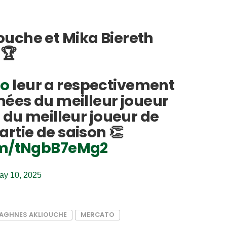
uche et Mika Biereth
🏆
o
leur a respectivement
hées du meilleur joueur
t du meilleur joueur de
rtie de saison 👏
com/tNgbB7eMg2
ay 10, 2025
AGHNES AKLIOUCHE
MERCATO