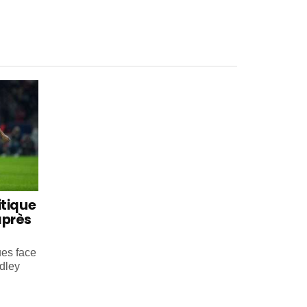
itique
après
ues face
dley