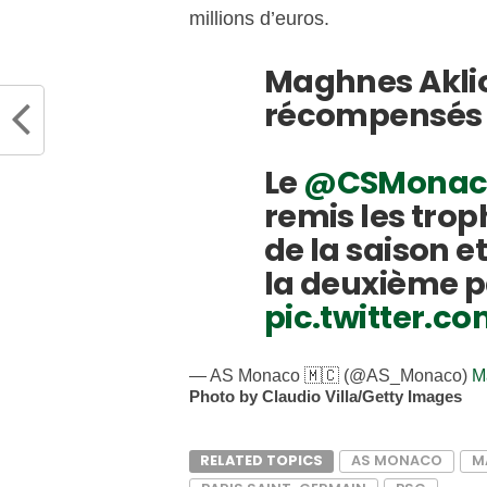
millions d’euros.
Maghnes Aklio
récompensés 
Le
@CSMonac
remis les trop
de la saison e
la deuxième pa
pic.twitter.
— AS Monaco 🇲🇨 (@AS_Monaco)
M
Photo by Claudio Villa/Getty Images
RELATED TOPICS
AS MONACO
M