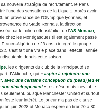
 sa nouvelle stratégie de recrutement, le Paris
frir l’une des sensations de la Ligue 1. Après avoir
23, en provenance de l’Olympique lyonnais, et
provenance du Stade Rennais, la direction
ssée par le milieu offensif/ailier de l’
AS Monaco
,
ie chez les Monégasques (il est également passé
e Franco-Algérien de 23 ans a intégré le groupe
, s’est fait une vraie place dans l’effectif l’année
 indiscutable depuis cette saison.
ipe
, les dirigeants du club de la Principauté se
épart d’Akliouche, qui «
aspire à rejoindre une
, avec une certaine conception du (beau) jeu et
re son développement
», est désormais inévitable.
as seulement, puisque Manchester United et surtout
festé leur intérêt. Le joueur n’a pas de clause
usqu’en juin 2028 et Monaco espère en tirer 70 à 80