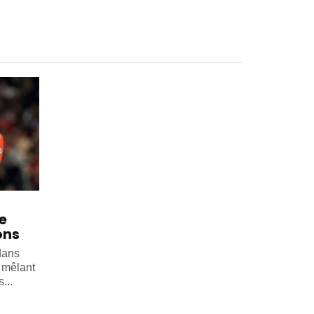
e
ons
dans
, mêlant
...