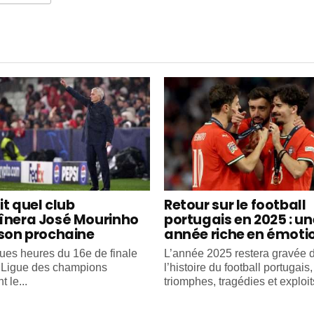
it quel club
Retour sur le football
înera José Mourinho
portugais en 2025 : un
ison prochaine
année riche en émoti
ues heures du 16e de finale
L’année 2025 restera gravée 
e Ligue des champions
l’histoire du football portugais
 le...
triomphes, tragédies et exploits