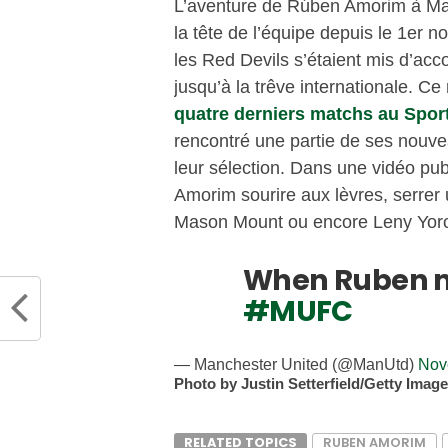
L’aventure de Rúben Amorim à M
la tête de l’équipe depuis le 1er 
les Red Devils s’étaient mis d’acc
jusqu’à la trêve internationale. 
quatre derniers matchs au Spor
rencontré une partie de ses nouvea
leur sélection. Dans une vidéo publ
Amorim sourire aux lèvres, serrer
Mason Mount ou encore Leny Yoro, 
When Ruben me
#MUFC
— Manchester United (@ManUtd)
Nov
Photo by Justin Setterfield/Getty Imag
RELATED TOPICS
RUBEN AMORIM