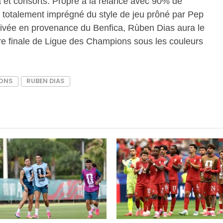
 et consorts. Propre à la relance avec 90% de
t totalement imprégné du style de jeu prôné par Pep
rivée en provenance du Benfica, Rùben Dias aura le
ère finale de Ligue des Champions sous les couleurs
IONS
RUBEN DIAS