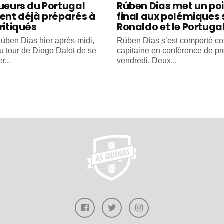
oueurs du Portugal
Rúben Dias met un po
ient déjà préparés à
final aux polémiques 
ritiqués
Ronaldo et le Portuga
úben Dias hier après-midi,
Rúben Dias s’est comporté 
au tour de Diogo Dalot de se
capitaine en conférence de pr
r...
vendredi. Deux...