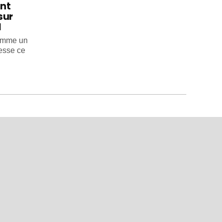
int
sur
l
comme un
esse ce