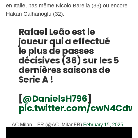
en Italie, pas même Nicolo Barella (33) ou encore
Hakan Calhanoglu (32).
Rafael Leão est le
joueur qui a effectué
le plus de passes
décisives (36) sur les 5
dernières saisons de
Serie A !
[
@DanielsH796
]
pic.twitter.com/cwN4Cdw
— AC Milan – FR (@AC_MilanFR)
February 15, 2025