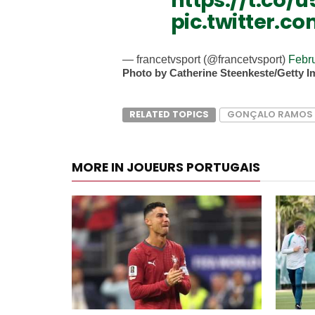
https://t.co
pic.twitter.
— francetvsport (@francetvsport)
Febr
Photo by Catherine Steenkeste/Getty I
RELATED TOPICS
GONÇALO RAMOS
MORE IN JOUEURS PORTUGAIS