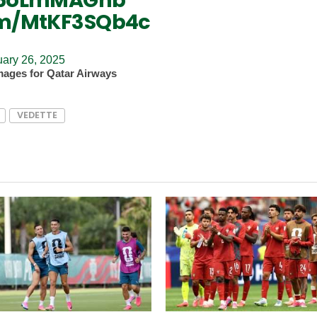
/u5oLmMAGhb
com/MtKF3SQb4c
uary 26, 2025
mages for Qatar Airways
VEDETTE