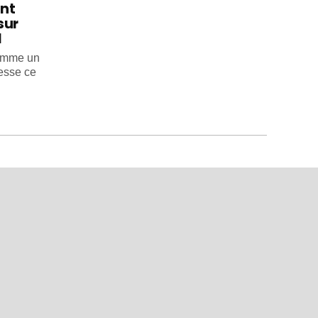
int
sur
l
comme un
esse ce