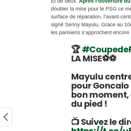
Et de deux.
Après l’ouverture d
doubler la mise pour le PSG ce me
surface de réparation, l’avant-centr
signé Senny Mayulu. Grace au 10e 
les parisiens s’approchent encore
🏆
#CoupedeF
LA MISE⚽⚽
Mayulu centr
pour Goncalo 
bon moment, c
du pied !
📺 Suivez le dir