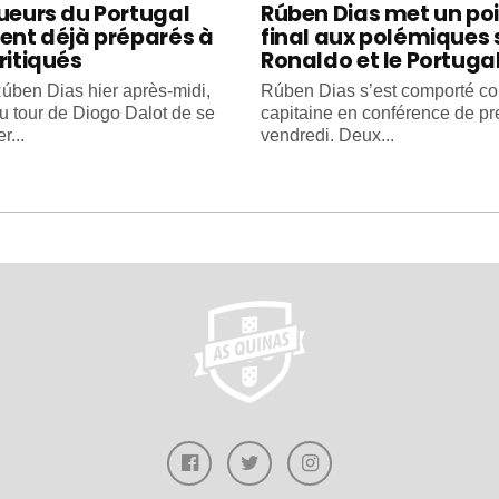
oueurs du Portugal
Rúben Dias met un po
ient déjà préparés à
final aux polémiques 
ritiqués
Ronaldo et le Portuga
úben Dias hier après-midi,
Rúben Dias s’est comporté 
au tour de Diogo Dalot de se
capitaine en conférence de pr
r...
vendredi. Deux...