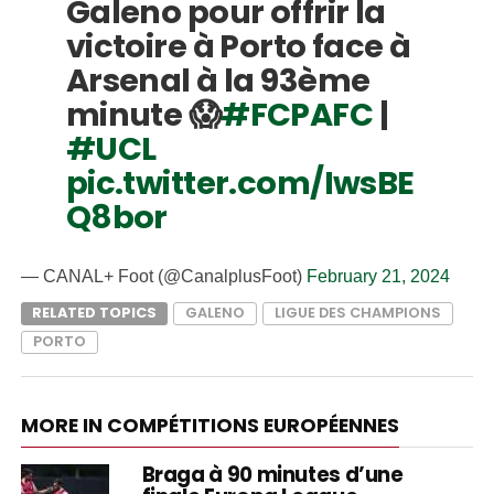
Galeno pour offrir la
victoire à Porto face à
Arsenal à la 93ème
minute 😱
#FCPAFC
|
#UCL
pic.twitter.com/IwsBE
Q8bor
— CANAL+ Foot (@CanalplusFoot)
February 21, 2024
RELATED TOPICS
GALENO
LIGUE DES CHAMPIONS
PORTO
MORE IN COMPÉTITIONS EUROPÉENNES
Braga à 90 minutes d’une